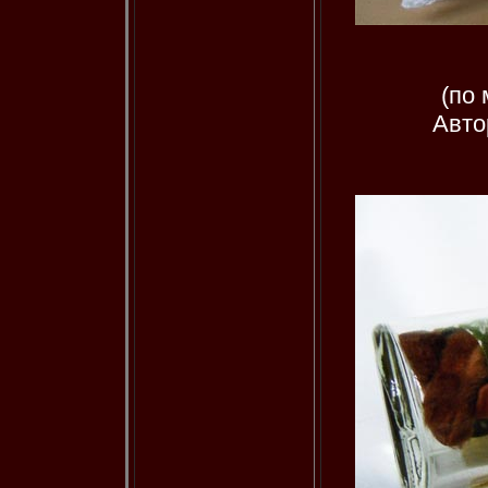
(по
Авто